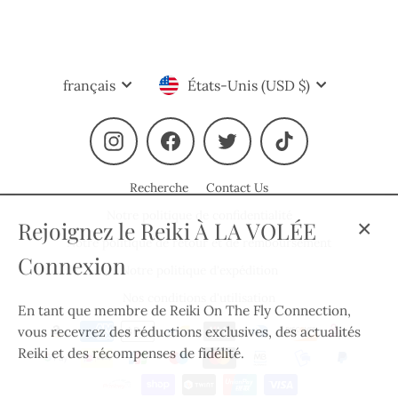
Langue
Devise
français
États-Unis (USD $)
Instagram
Facebook
Twitter
TikTok
Recherche
Contact Us
Notre politique de confidentialité
Rejoignez le Reiki À LA VOLÉE
Notre politique de retour et de remboursement
Ferm
Connexion
(Esc)
Notre politique d'expédition
Nos conditions d'utilisation
En tant que membre de Reiki On The Fly Connection,
vous recevrez des réductions exclusives, des actualités
Reiki et des récompenses de fidélité.