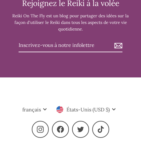
Rejoignez le Reiki à la volée
Reiki On The Fly est un blog pour partager des idées sur la
façon d'utiliser le Reiki dans tous les aspects de votre vie
quotidienne.
Inscrivez-
vous
à
notre
infolettre
Langue
Devise
français
États-Unis (USD $)
Instagram
Facebook
Twitter
TikTok